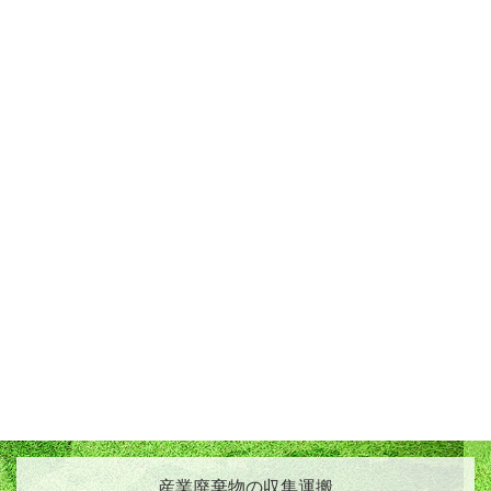
平成15年6月
リサイクル施設稼動
平成21年4月
電子マニフェストシステム ＪＷＮＥＴ
加入
【加入者番号 ： 2011717】【公開確認番
号：179897】
平成26年5月
電子マニフェストシステム イーリバー
スシステム加入
平成28年2月
М＆Ａによる株式譲渡、事業譲渡により
株式会社太田化成商会の代表取締役に就
任
産業廃棄物の収集運搬