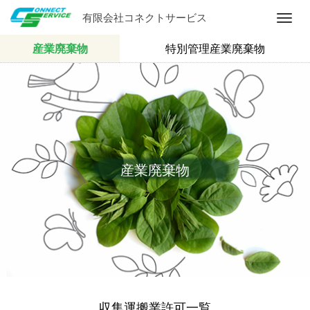
有限会社コネクトサービス
M
e
産業廃棄物
特別管理産業廃棄物
n
u
産業廃棄物
収集運搬業許可一覧