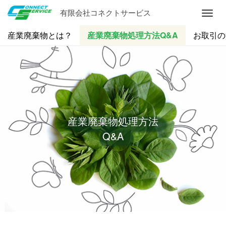
有限会社コネクトサービス
M
e
産業廃棄物とは？
産業廃棄物処理方法Q&A
お取引の
n
u
産業廃棄物処理方法
Q&A