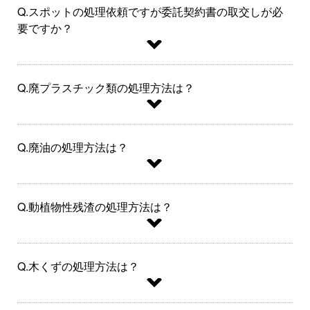
Q.スポットの処理依頼ですが委託契約書の取交しが必
要ですか？
A.各企業様が事業活動を行なうことにより発生する不
要な廃棄物を｢産業廃棄物」と言い、これらの取扱方法
Q.廃プラスチック類の処理方法は？
や処理の仕方は法律で細かく定められており、違反し
た場合は罰則も規定されています。
A.埋立処分、焼却処理、固形燃料化などがあります
産業廃棄物は更に｢産業廃棄物｣と｢特別管理産業廃棄
が、当社では固形燃料化（RPF）を推奨しておりま
Q.廃油の処理方法は？
物｣に分けられ、取り扱いにはそれぞれについて許可が
す。
必要です。
＜RPF＞とは、Refuse Paper & Pulastic Fuelの略称で
A.焼却（焼却熱によるガスタービン発電）
当社は、「産業廃棄物」・「特別管理産業廃棄物」共
す。
成分調整により、再生重油原料になります。
に取り扱う資格を取得しておりますので、産業廃棄物
Q.動植物性残渣の処理方法は？
RPFは再利用困難な廃プラスチックと木くず・紙から
の処理にお困りの企業様はお気軽にお問い合わせくだ
作られる固形燃料を言います。
A.飼料化に適した、動植物性残渣であれば、破砕・乾
さい。
燥・成分調整のうえ 畜産業者向けの混合飼料になりま
Q.木くずの処理方法は？
す。
飼料化に不向きな動植物性残渣は発酵堆肥、土壌改良
A.RPF化（固形燃料化）、破砕（チップ状）工程をへ
剤になります。